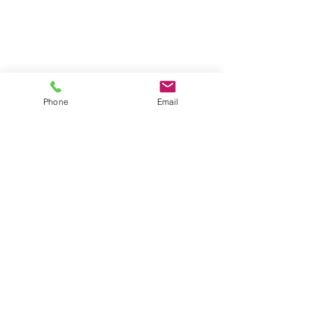
Phone
Email
Pots émaillés